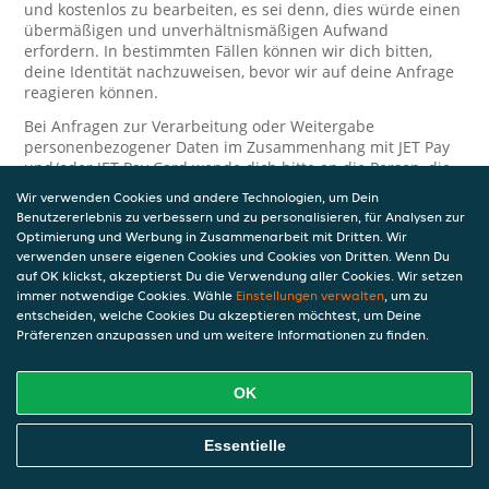
und kostenlos zu bearbeiten, es sei denn, dies würde einen
übermäßigen und unverhältnismäßigen Aufwand
erfordern. In bestimmten Fällen können wir dich bitten,
deine Identität nachzuweisen, bevor wir auf deine Anfrage
reagieren können.
Bei Anfragen zur Verarbeitung oder Weitergabe
personenbezogener Daten im Zusammenhang mit JET Pay
und/oder JET Pay Card wende dich bitte an die Person, die
dir das JET Pay-Guthaben gewährt (das kann dein
Wir verwenden Cookies und andere Technologien, um Dein
Arbeitgeber, Geschäftspartner usw. sein). Dies ist
Benutzererlebnis zu verbessern und zu personalisieren, für Analysen zur
erforderlich, da JET und die Person, die dir das Guthaben
Optimierung und Werbung in Zusammenarbeit mit Dritten. Wir
gewährt, eine separate Verantwortung für die Verarbeitung
verwenden unsere eigenen Cookies und Cookies von Dritten. Wenn Du
und den Schutz deiner personenbezogenen Daten haben.
auf OK klickst, akzeptierst Du die Verwendung aller Cookies. Wir setzen
immer notwendige Cookies. Wähle
Einstellungen verwalten
, um zu
Solltest du weitere Fragen oder Beschwerden in Bezug auf
entscheiden, welche Cookies Du akzeptieren möchtest, um Deine
die Verarbeitung deiner personenbezogenen Daten haben,
Präferenzen anzupassen und um weitere Informationen zu finden.
kontaktieren wir dich gerne. Wir würden uns auch über
Tipps oder Vorschläge zur Verbesserung unserer Erklärung
freuen.
OK
Sicherheit
Essentielle
JET nimmt den Schutz personenbezogener Daten sehr ernst